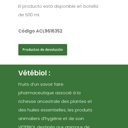
El producto está disponible en botella
de 500 ml.
Código ACL9616352
Productos de devolución
Vétébiol :
Fruits d’un savoir faire
pharmaceutique associé à la
richesse ancestrale des plantes et
des huiles essentielles, les produits
animaliers d’hygiène et de soin
VETEBIOL destinés aux animaux de