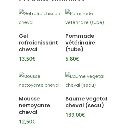
Ajouter Au Panier
Ajouter Au Panier
Gel
Pommade
rafraîchissant
vétérinaire
cheval
(tube)
13,50
€
5,80
€
Ajouter Au Panier
Ajouter Au Panier
Mousse
Baume vegetal
nettoyante
cheval (seau)
cheval
139,00
€
12,50
€