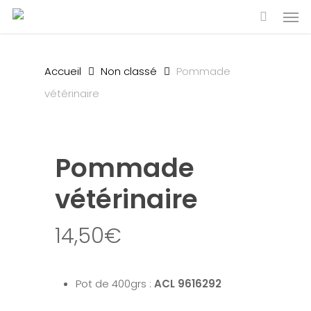
Men
Skip
to
main
Accueil
Non classé
Pommade
content
vétérinaire
Pommade
vétérinaire
14,50
€
Pot de 400grs :
ACL 9616292